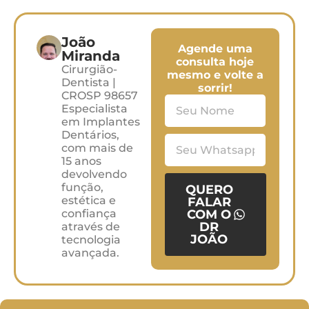
João
Agende uma
Miranda
consulta hoje
Cirurgião-
mesmo e volte a
Dentista |
sorrir!
CROSP 98657
Especialista
em Implantes
Dentários,
com mais de
15 anos
devolvendo
função,
QUERO
estética e
FALAR
confiança
COM O
DR
através de
JOÃO
tecnologia
avançada.