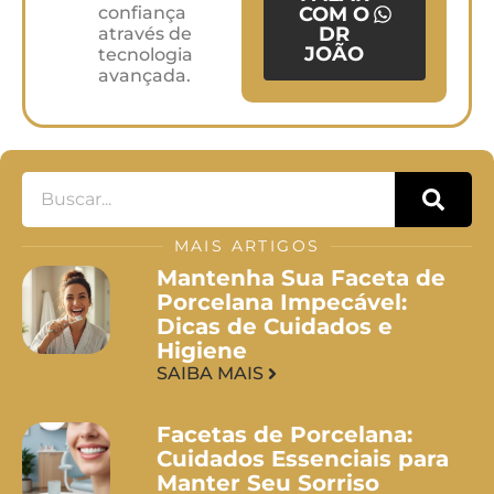
confiança
COM O
DR
através de
JOÃO
tecnologia
avançada.
MAIS ARTIGOS
Mantenha Sua Faceta de
Porcelana Impecável:
Dicas de Cuidados e
Higiene
SAIBA MAIS
Facetas de Porcelana:
Cuidados Essenciais para
Manter Seu Sorriso