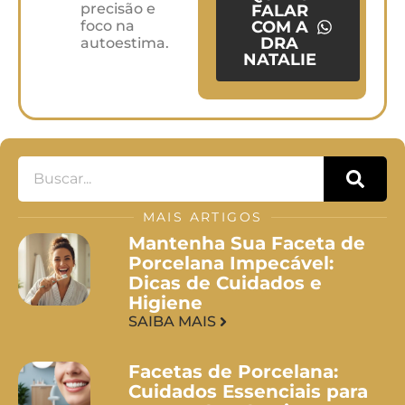
precisão e
FALAR
foco na
COM A
DRA
autoestima.
NATALIE
MAIS ARTIGOS
Mantenha Sua Faceta de
Porcelana Impecável:
Dicas de Cuidados e
Higiene
SAIBA MAIS
Facetas de Porcelana:
Cuidados Essenciais para