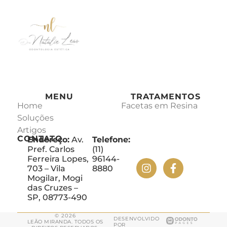
MENU
TRATAMENTOS
Home
Facetas em Resina
Soluções
Artigos
CONTATO
Endereço:
Av.
Telefone:
Pref. Carlos
(11)
Ferreira Lopes,
96144-
703 – Vila
8880
Mogilar, Mogi
das Cruzes –
SP, 08773-490
© 2026
DESENVOLVIDO
LEÃO MIRANDA. TODOS OS
POR