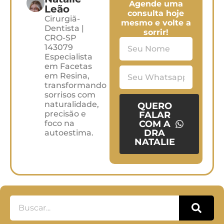
Agende uma
Leão
consulta hoje
Cirurgiã-
mesmo e volte a
Dentista |
sorrir!
CRO-SP
143079
Especialista
em Facetas
em Resina,
transformando
sorrisos com
naturalidade,
QUERO
precisão e
FALAR
foco na
COM A
DRA
autoestima.
NATALIE