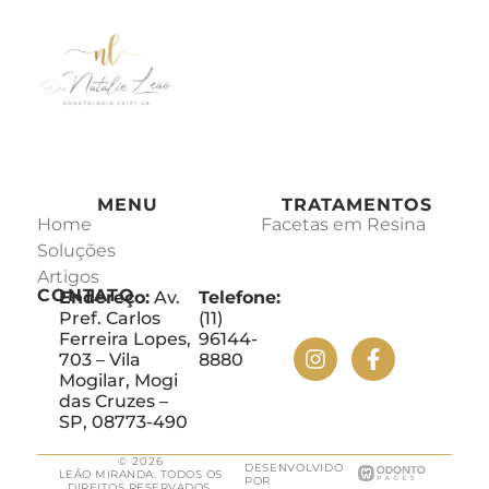
MENU
TRATAMENTOS
Home
Facetas em Resina
Soluções
Artigos
CONTATO
Endereço:
Av.
Telefone:
Pref. Carlos
(11)
Ferreira Lopes,
96144-
703 – Vila
8880
Mogilar, Mogi
das Cruzes –
SP, 08773-490
© 2026
DESENVOLVIDO
LEÃO MIRANDA. TODOS OS
POR
DIREITOS RESERVADOS.